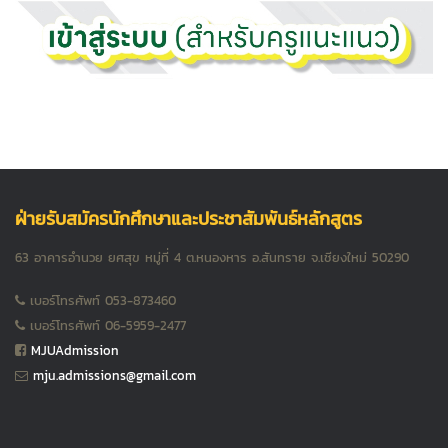
ฝ่ายรับสมัครนักศึกษาและประชาสัมพันธ์หลักสูตร
63 อาคารอำนวย ยศสุข หมู่ที่ 4 ต.หนองหาร อ.สันทราย จ.เชียงใหม่ 50290
เบอร์โทรศัพท์ 053-873460
เบอร์โทรศัพท์ 06-5959-2477
MJUAdmission
mju.admissions@gmail.com